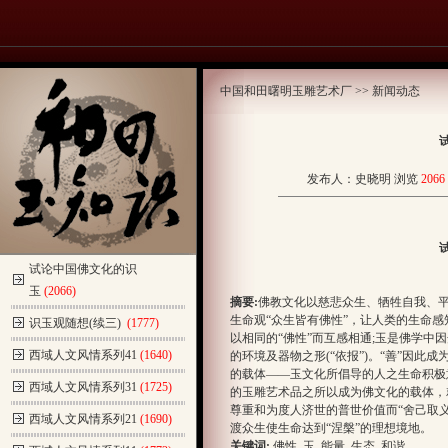
中国和田曙明玉雕艺术厂
>> 新闻动态
发布人：史晓明 浏览
2066
试论中国佛文化的识
玉
(2066)
摘要:
佛教文化以慈悲众生、牺牲自我、
生命观“众生皆有佛性”，让人类的生命
识玉观随想(续三)
(1777)
以相同的“佛性”而互感相通;玉是佛学中因
西域人文风情系列41
(1640)
的环境及器物之形(“依报”)。“善”因
的载体——玉文化所倡导的人之生命积极
西域人文风情系列31
(1725)
的玉雕艺术品之所以成为佛文化的载体，
尊重和为度人济世的普世价值而“舍己取
西域人文风情系列21
(1690)
渡众生使生命达到“涅槃”的理想境地。
关键词:
佛性 玉 能量 生态 和谐