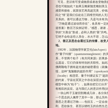
可见，意识有可变成物质或者改变物质的性
否也可能如此？如果玉雕家随意雕刻美玉
感受和接收，就算技艺再高超完美，价钱再
闷之“情”是我们仅处在三四维空间的人
关系的。善可以通达万物，凡是与水有关
“万物是通过波动而存在”，各具有一定
道答案》数百万实例证明，“感恩，谢谢，
学的“大善业”形成，必和人类的“善”共
它绝不会给这些人亲合，水火不容，怎么
2、善正及恶念会通过玉的传播，改变
地。
1982年，法国物理学家艾伦(lainAs
作“量子纠缠”（quantumentangl
系，不管两个粒子（有共同来源）距离多
么遥远，它们仍保有特别的关联性。如此现象导致了“
佛两颗电子拥有超光速的秘密通信（就像念
现，这种“鬼魅般的超距作用”（spookyact
（locality）相违背。量子纠缠证实
的约束，宇宙在冥冥之中存在深层次的内
模型中称为“粒子”），如果你把它们分
有相应的反应。这与我们人的意识作用(
一块山料子玉被切割雕成几块，各分块
一个恶念的人佩带了其中一块，那么另外
善恶之意通过万物——包括玉，一定会改
利、恶欲纵生、甚至以牺牲玉的自然生态