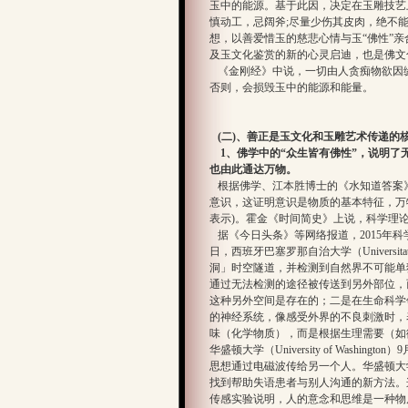
玉中的能源。基于此因，决定在玉雕技艺
慎动工，忌阔斧;尽量少伤其皮肉，绝不
想，以善爱惜玉的慈悲心情与玉“佛性”亲
及玉文化鉴赏的新的心灵启迪，也是佛文
《金刚经》中说，一切由人贪痴物欲因缘
否则，会损毁玉中的能源和能量。
(二)、善正是玉文化和玉雕艺术传递的
1、佛学中的“众生皆有佛性”，说明了
也由此通达万物。
根据佛学、江本胜博士的《水知道答案》
意识，这证明意识是物质的基本特征，万
表示)。霍金《时间简史》上说，科学理论
据《今日头条》等网络报道，2015年科
日，西班牙巴塞罗那自治大学（Universitat
洞」时空隧道，并检测到自然界不可能单
通过无法检测的途径被传送到另外部位，
这种另外空间是存在的；二是在生命科学
的神经系统，像感受外界的不良刺激时，
味（化学物质），而是根据生理需要（如
华盛顿大学（University of Wash
思想通过电磁波传给另一个人。华盛顿大
找到帮助失语患者与别人沟通的新方法。
传感实验说明，人的意念和思维是一种物