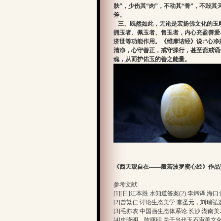
肤”，少伤其“肉”，不动其“骨”，不毁
斧。
三、既然如此，无论是宏扬佛文化的玉
拥玉者、佩玉者、售玉者，内心充盈善爱
济世等功能作用。《维摩诘经》说:“心
清净，心守善正，戒守操行，甚至斋戒诵
魂，从而护佑玉的善之能量。
《西天观自在——般若波罗蜜心经》作品
参考文献:
[1][日]江本胜.水知道答案(2).李炜译.海口:南
[2]曾繁仁.讨论生态美学.堂圣元，刘瑞
[3]毛亦农.中国画生态体系论.长沙:湖南美术
[4]史晓明，陈曙明.关于当代玉石审美文化转