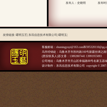
发布人：史晓明
发布时间
友情链接:
曙明玉艺|
东讯信息技术有限公司|
曙明玉|
客服邮箱：
shumingyuyi@163.com和595320110@qq.
乌市经销处：乌鲁木齐市胜利路160号新疆丝绸之路博物馆
(西安联系人)苏文香：13892807441 13991955093
公司地址：乌鲁木齐市天山区幸福路88号名家玉器城
设计制作：东讯信息技术有限公司 copyright © 2007-2018 曙