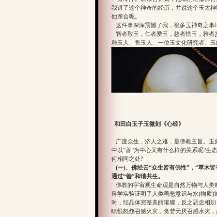
我讲了这个神奇的经历，并说这个玉太神
他亲合呢。
这件事深深震憾了我，很多玉神奇之事
智者敬玉，仁者爱玉，慈者惜玉，雅者赏
雕玉人、售玉人、一位玉文化研究者、玉
和田白玉子玉微刻《心经》
广度众生，济人之难，是佛教主旨。玉
中以“善”为中心又有什么样的关系呢?生
何相同之处?
(一)、佛经云“众生皆有佛性”，“草木
通过“善”和谐共生。
佛教的宇宙观生命观是自然万物与人类
科学实验证明了人类善恶意识与水(物质)
时，结晶体完整美丽璀璨，反之恶念相加，
瞋恨怒怨召感火灾，贪婪无厌召感水灾，