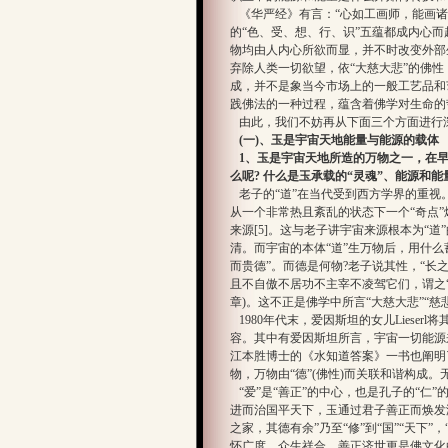
《华严经》有言：“心如工画师，能画诸
的“色、受、想、行、识”五蕴都成内心
物均由人内心所欲而显，并不时改变外部
弃除人类一切欲望，依“大慈大悲”的佛
成，并不是象当今市场上的一般工艺品和
践佛法的一种过程，蕴含着佛学对生命的
由此，我们不妨再从下面三个方面进行
(一)、玉是宇宙天地能量与能源的载体
1、玉是宇宙天地所造的万物之一，在
么呢? 什么是玉承载的“灵魂”、能源和能
老子的“道”在当代受到西方学界的重视
从一个非常热且紊乱的状态下一个“奇点
来源[5]。这与老子讲宇宙来源根本为“
清。而宇宙的本体“道”生万物后，用什么
而贵德”。而德是何物?老子说其性，“长
且不自傲不居功不主宰不凌驾它们，谓之“
章)。这不正是佛学中所言“大慈大
1980年代末，爱因斯坦的女儿Lieser
容。其中有爱因斯坦所言，宇宙一切能源来
江本胜博士的《水知道答案》一书也阐明了
物，万物由“德”(佛性)而关联和谐构成。
“爱”是“善正”的中心，也是孔子的“仁
进而治国平天下，玉通过君子善正而焕发
之家，其德有余”乃至“修”到“国”“天下
怀广度，众生祥合，善正济世更是佛文化