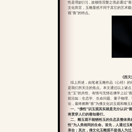
性是理妙[13]，故顿悟涅槃之境必通过
文化而言，玉雕显然不同于其它的艺术载
视“善”的特点。
《西天
综上所述，由笔者玉雕作品《心经》的
是我们所关注的焦点。本文通过以上诸点，
生“玉”的共性、有情与无情在佛学上以“
前沿如：生态学、生命问题、量子物理、
论，最终阐释“善”为佛文化识玉观和雕
一、“佛性”识玉观其实就是充分认识“
将贯穿人们的善知善行。
二、雕玉观不能牺牲玉的生态及整体美感
性”为人类相同的生命。首先，人通过玉
亲合；其次，佛文化玉雕观不提倡人为过