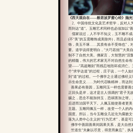
《西天观自在——般若波罗蜜心经》抛光
2、中国传统文化及艺术哲学，反对人为过
而到达“道”。玉雕艺术同样也必须加以“善
儒家说过，人不学不知义，玉不雕不成器
(不“美”的玉需雕饰成美除外)，而且必
饰，美玉不琢……其质有余不受饰也”，
要。道学说得更明白，“大巧若拙”“大美
制不了自然大美。佛家言，大智慧的“涅
的精髓，伟大的艺术家无不对自然生命有
望——“高超雕刻”而残忍地毁坏或消亡。
个“求学达道”的过程，庄子说，一个人如何
到“道”的过程。一个佛学之士通过佛经
示生命意义……为时代
召唤精神，而达到
善果必有善因，玉雕同玉一样也需要善
正回头是岸，这才是古人强调的“君子无故
赐之，恶念不能加持玉，恐祸害加之呀。
后进而治国平天下。人佩玉能使善者更美
主题。玉雕同佩玉一样，改变一个人的内
国度。所以，当今玉雕业几近沦为腐败文化
落为人类中心主义的“行为艺术”，甚是可
佛学中善因善果间因果关系，是大自然
竺道生“夫象以尽意，得意而象忘”，执著