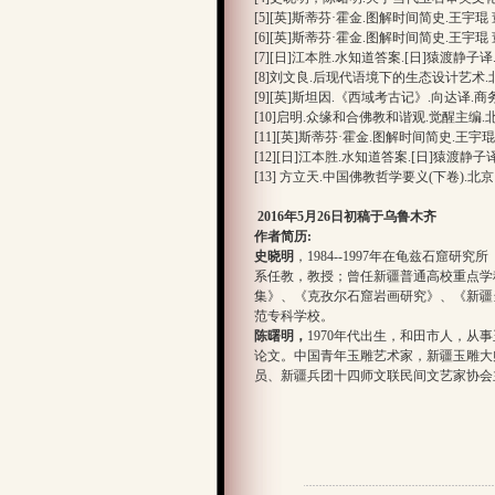
[5][英]斯蒂芬·霍金.图解时间简史.王宇
[6][英]斯蒂芬·霍金.图解时间简史.王宇
[7][日]江本胜.水知道答案.[日]猿渡静子译.海
[8]刘文良.后现代语境下的生态设计艺术.北京
[9][英]斯坦因.《西域考古记》.向达译.商务印
[10]启明.众缘和合佛教和谐观.觉醒主编.北京
[11][英]斯蒂芬·霍金.图解时间简史.王
[12][日]江本胜.水知道答案.[日]猿渡静子译.
[13] 方立天.中国佛教哲学要义(下卷).北京:
2016
年5月26日初稿于乌鲁木齐
作者简历:
史晓明
，1984--1997年在龟兹石窟研
系任教，教授；曾任新疆普通高校重点学科
集》、《克孜尔石窟岩画研究》、《新疆
范专科学校。
陈曙明，
1970年代出生，和田市人，
论文。中国青年玉雕艺术家，新疆玉雕大
员、新疆兵团十四师文联民间文艺家协会