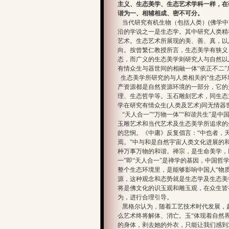
主义、生态美学、生态艺术学科一样，在
谐为一、相辅相成、密不可分。
当代研究有机生物（包括人类）(佛学中
沿的学说之一是生态学。其中研究人类精神
艺术。生态艺术所展现的美、善、真，以
向。按曾繁仁教授所言，生态美学有狭义
态，而广义的生态美学则研究人与自然以
有情众生与器世间的相融一体“依正不二
生态美学所研究的与人类相关的“生态环
产资源都是自然资源环境的一部分，它的
理、生态哲学等。玉石雕刻艺术，同生态
学在研究有情众生(人类及艺术)同无情器
“天人合一”“万物一体”“和谐共生”是
玉雕艺术和当代艺术及生态美学所追求的
的悲悯。《中庸》反复倡言：“中也者，
焉。”中与和是自然宇宙人类文化进展的
种万事万物的和谐。禅宗，是生命美学，
一”即“天人合一”是禅学的基因，中国哲
整个生态环境里，是能够影响中国人“物
源，这种观念和态势就是生态学及生态美
将是佛文化的识玉观和雕玉观，在众生皆有
为，进行合理引导。
黑格尔认为，随着工艺技术时代发展，
么艺术终将解体、消亡。玉“体现着自然
的身体，剥去她的外衣，只能让我们感到对