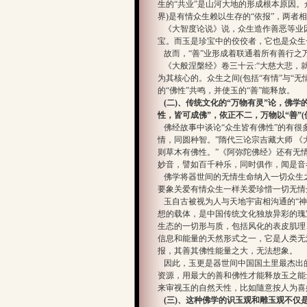
生的“共业”是山河大地的形成根本原因。
界)是有情众生赖以生存的“依报”，两者
《大智度论说》说，众生造作善恶等业
宝。而玉是珍宝中的佼佼者，它也是众生
故而，“善”业形成着联通着所有善行之万
《大般涅槃经》卷三十云:“大慈大悲，
为其核心的。众生之间(包括“有情”与“无
的“佛性”共鸣，并使玉的“善”能释放。
(二)、传统文化的“万物有灵”论，佛学
性，皆可成佛”，依正不二，万物以“善”
佛经故事中谈论“众生皆有佛性”的有很多
情，同圆种智。”隋代三论宗吉藏大师 
则草木有佛性。”《阿弥陀佛经》还有无
妙音，譬如百千种乐，同时俱作，闻是音
佛学将器世间的无情生命纳入一切众生
要象关爱有情众生一样关爱珍惜一切无情
玉自古被视为人与天地宇宙相沟通的“神物
想的载体，是中国传统文化独放异彩的瑰
生态的一切形与质，包括风化的表皮肌理
信息和能量的天然形式之一，它是人类无
报，其善其佛性能量之大，无法想象。
因此，玉更是器世间中国国土里最杰出的
资源，用最大的善和佛性才能释放玉之能
来审视玉的自然天性，比如隨意按人为喜
(三)、这种佛学的识玉观和雕玉观不仅