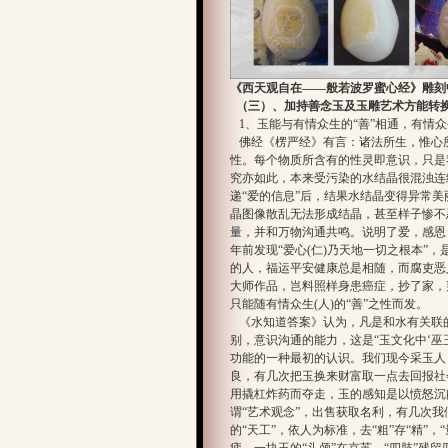
《西天观自在——般若波罗蜜心经》雕刻
（三）、加持善念玉及玉雕艺术方能转
1、玉能与有情众生的“善”相通，有情众
佛经《楞严经》有言：诸法所生，惟心
性。每个物质所含有的性灵即意识，只是
究亦如此，本来受污染的水结晶很混浊连
递“爱的信息”后，结果水结晶变得异常
晶图像散乱无法形成结晶，甚至样子惨不
量，并和万物沟通共鸣。说明了爱，感恩
年前发现“爱心(仁)乃天地一切之根本”
的人，福运平安健康总是相随，而腐吏恶
大师作品，岂料照样身患癌症，抄了家，
只能随有情众生(人)的“善”之性而发。
《水知道答案》认为，凡是和水有关联
别，意识沟通的能力，这是“玉文化中‘巫
功能的一种最初的认识。我们现今采玉人
良，有几次把玉换来财富取一点去回报社
用撬杠炸药而夺走，玉的感知是以愤怒沉闷
谓“艺术观念”，出售获取名利，有几次我
的“天工”，依人为标准，去“粗”存“精”