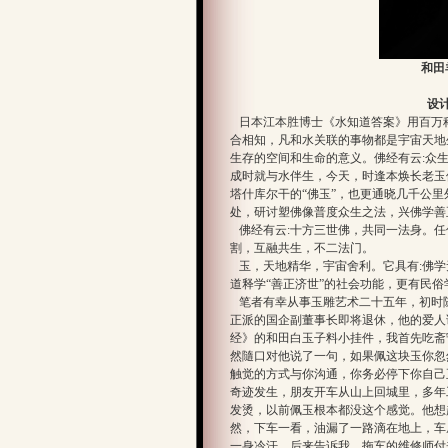
和田
设
日本江本胜博士《水知道答案》用百万
合相知，凡和水关联的事物都是宇宙天地
生存的空间和生命的意义。佛经有云:众
成时就与水伴生，今天，时逢本焕长老玉
塔什库尔干的“佛玉”，也更通晓几千公
处，研讨塑佛像普度众生之法，兴佛
佛经有云:十方三世佛，共同一法身。任
割，互融共生，不二法门。
玉，天地精华，宇宙舍利。它具有:佛学无
道释学“善正济世”的社会功能，更有民俗
笔者有幸从事玉雕艺术二十五年，初时
正派的国企副董事长即将退休，他的爱人
经》的和田白玉子料小挂件，我首先吃斋
然隨口对他说了一句，如果佩这块玉你忽
触觉的方式与你沟通，你务必停下你自己
奇迹发生，朋友开车从山上回城里，多年
发烫，以前佩玉根本都没这个感觉。他想
然，下车一看，油漏了一路滴在地上，车
一身冷汗。后来告诉我，拖车的维修师付