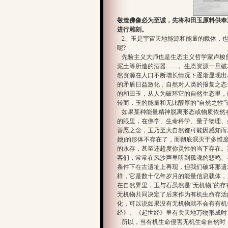
敬造佛像必为至诚，先将和田玉原料供奉
进行雕刻。
2、玉是宇宙天地能源和能量的载体，也
呢?
先验主义大师也是生态主义哲学家卢梭
泥土等所造的酒器……。生态资源一旦破
然资源在人口不断增长情况下逐渐显现出
的矛盾日益激化，自然对人类的报复之态也
的和田玉，从人为破环它的自然生态里，
转而，玉的能量和无比醇厚的“自然之性”
如果某种能量精神脱离形态或物质依然
的眼里，在佛学、生命科学、量子物理、
善恶之念，玉乃至大自然都可能因感知而
她)的形体不存在了，而彻底泯灭于多维
的永存，甚至还超度你灵性的当下存在。
客们，常常在风沙声里听到孤魂的悲鸣、
条件下在古遗址上再现，但我们破坏那遗
样，它是数十亿年岁月的能量信息载体，
在自然界里，玉与石虽然是“无机物”的
无机物共同决定了后来作为有机生命存活
化，可以说如果没有无机物就不会有有机生
经》、《起世经》里有关天地万物形成时，
所以，当有机生命侵害无机生命自然时